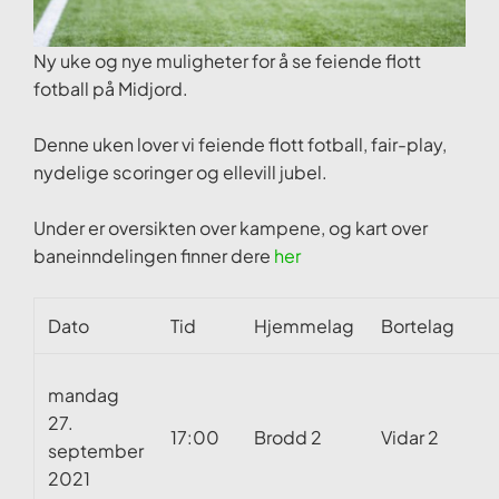
Ny uke og nye muligheter for å se feiende flott
fotball på Midjord.
Denne uken lover vi feiende flott fotball, fair-play,
nydelige scoringer og ellevill jubel.
Under er oversikten over kampene, og kart over
baneinndelingen finner dere
her
Dato
Tid
Hjemmelag
Bortelag
mandag
27.
17:00
Brodd 2
Vidar 2
september
2021