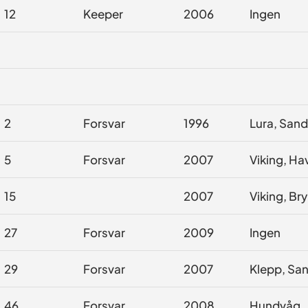
12
Keeper
2006
Ingen
2
Forsvar
1996
Lura, Sand
5
Forsvar
2007
Viking, Ha
15
2007
Viking, Bry
27
Forsvar
2009
Ingen
29
Forsvar
2007
Klepp, San
46
Forsvar
2008
Hundvåg