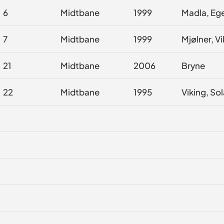
6
Midtbane
1999
Madla, Eg
7
Midtbane
1999
Mjølner, V
21
Midtbane
2006
Bryne
22
Midtbane
1995
Viking, So