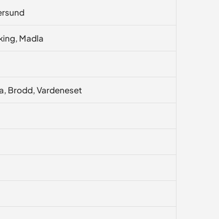
ersund
iking, Madla
la, Brodd, Vardeneset