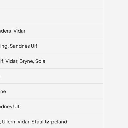
nders, Vidar
king, Sandnes Ulf
f, Vidar, Bryne, Sola
a
yne
ndnes Ulf
 Ullern, Vidar, Staal Jørpeland