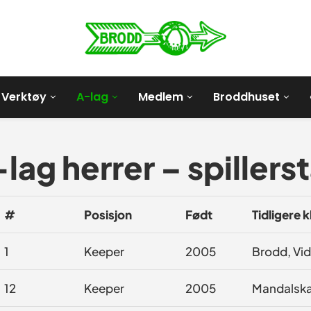
Verktøy
A-lag
Medlem
Broddhuset
lag herrer – spillerst
#
Posisjon
Født
Tidligere 
1
Keeper
2005
Brodd, Vid
12
Keeper
2005
Mandalsk