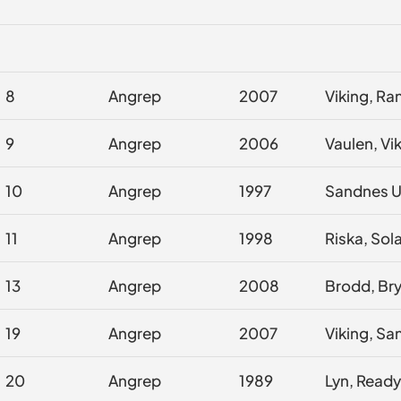
8
Angrep
2007
Viking, Ra
9
Angrep
2006
Vaulen, Vi
10
Angrep
1997
Sandnes Ul
11
Angrep
1998
Riska, Sol
13
Angrep
2008
Brodd, Br
19
Angrep
2007
Viking, Sa
20
Angrep
1989
Lyn, Ready,