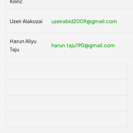
Kilinc
Uzeir Alakozai
uzeirabid2009@gmail.com
Harun Aliyu
harun.taju190@gmail.com
Taju