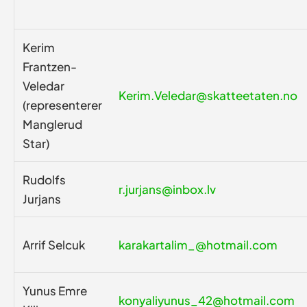
Kerim
Frantzen-
Veledar
Kerim.Veledar@skatteetaten.no
(representerer
Manglerud
Star)
Rudolfs
r.jurjans@inbox.lv
Jurjans
Arrif Selcuk
karakartalim_@hotmail.com
Yunus Emre
konyaliyunus_42@hotmail.com