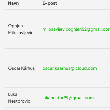
Navn
E-post
Ognjen
milosavljevicognjen52@gmail.co
Milosavljevic
Oscar Kårhus
oscar.kaarhus@icloud.com
Luka
lukanestor99@gmail.com
Nestorovic