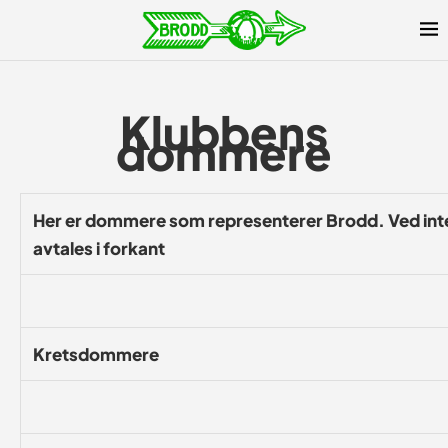
Klubbens
dommere
Her er dommere som representerer Brodd. Ved int
avtales i forkant
Kretsdommere