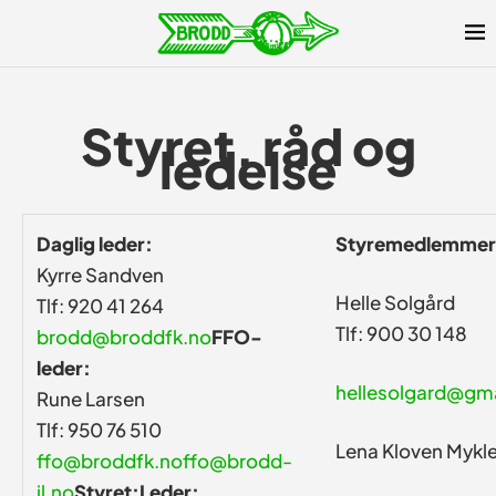
Styret, råd og
ledelse
Daglig leder:
Styremedlemmer
Kyrre Sandven
Helle Solgård
Tlf: 920 41 264
Tlf: 900 30 148
brodd@broddfk.no
FFO-
leder:
hellesolgard@gm
Rune Larsen
Tlf: 950 76 510
Lena Kloven Mykl
ffo@broddfk.no
ffo@brodd-
il.no
Styret:
Leder: