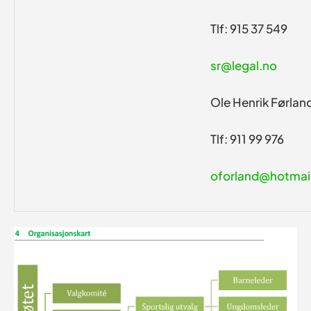
Tlf: 915 37 549
sr@legal.no
Ole Henrik Førlan
Tlf: 911 99 976
oforland@hotmai