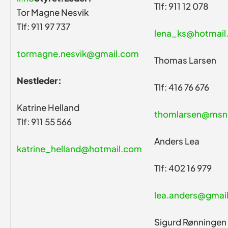
Tlf: 911 12 078
Tor Magne Nesvik
Tlf: 911 97 737
lena_ks@hotmail
tormagne.nesvik@gmail.com
Thomas Larsen
Nestleder:
Tlf: 416 76 676
Katrine Helland
thomlarsen@msn
Tlf: 911 55 566
Anders Lea
katrine_helland@hotmail.com
Tlf: 402 16 979
lea.anders@gmai
Sigurd Rønningen