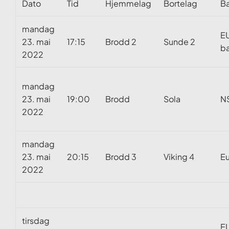
Dato
Tid
Hjemmelag
Bortelag
B
mandag
E
23. mai
17:15
Brodd 2
Sunde 2
ba
2022
mandag
23. mai
19:00
Brodd
Sola
N
2022
mandag
23. mai
20:15
Brodd 3
Viking 4
E
2022
tirsdag
E