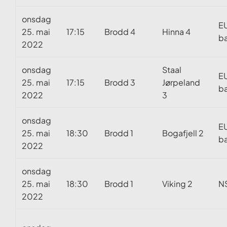
onsdag
E
25. mai
17:15
Brodd 4
Hinna 4
ba
2022
onsdag
Staal
E
25. mai
17:15
Brodd 3
Jørpeland
ba
2022
3
onsdag
E
25. mai
18:30
Brodd 1
Bogafjell 2
ba
2022
onsdag
25. mai
18:30
Brodd 1
Viking 2
N
2022