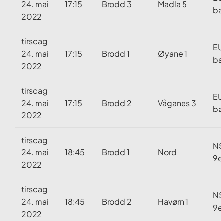
24. mai
17:15
Brodd 3
Madla 5
ba
2022
tirsdag
E
24. mai
17:15
Brodd 1
Øyane 1
ba
2022
tirsdag
E
24. mai
17:15
Brodd 2
Våganes 3
ba
2022
tirsdag
N
24. mai
18:45
Brodd 1
Nord
9e
2022
tirsdag
N
24. mai
18:45
Brodd 2
Havørn 1
9e
2022