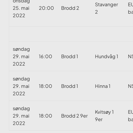
onsdag
Stavanger
E
25. mai
20:00
Brodd 2
2
b
2022
søndag
29. mai
16:00
Brodd 1
Hundvåg 1
N
2022
søndag
29. mai
18:00
Brodd 1
Hinna 1
N
2022
søndag
Kvitsøy 1
E
29. mai
18:00
Brodd 2 9er
9er
ba
2022