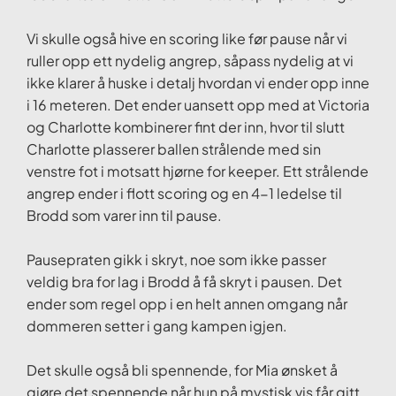
Vi skulle også hive en scoring like før pause når vi
ruller opp ett nydelig angrep, såpass nydelig at vi
ikke klarer å huske i detalj hvordan vi ender opp inne
i 16 meteren. Det ender uansett opp med at Victoria
og Charlotte kombinerer fint der inn, hvor til slutt
Charlotte plasserer ballen strålende med sin
venstre fot i motsatt hjørne for keeper. Ett strålende
angrep ender i flott scoring og en 4-1 ledelse til
Brodd som varer inn til pause.
Pausepraten gikk i skryt, noe som ikke passer
veldig bra for lag i Brodd å få skryt i pausen. Det
ender som regel opp i en helt annen omgang når
dommeren setter i gang kampen igjen.
Det skulle også bli spennende, for Mia ønsket å
gjøre det spennende når hun på mystisk vis får gitt