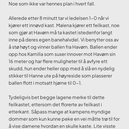
Noe som ikke var hennes plan i hvert fall.
Allerede etter 8 minutt tar vi ledelsen 1-0 når vi
kjører ett innøvd kast. Malena kjører ett feilkast, noe
som gjør at Havørn må ta kastet istedenfor langt
inne på deres egen banehalvdel. Vi benytter oss av
å stø høyt og vinner ballen fra Havørn. Ballen ender
opp hos Kamilla som suser innover mot Havørn sin
16 meter og har flere muligheter til å avfyre ett
skudd, hun ender heller opp med å slå en nydelig
stikker til Hanne ute på høyreside som plasserer
ballen flott i motsatt hjørne til 0-1.
Tydeligvis bet begge lagene merke til dette
feilkastet, ettersom det florerte av feilkast i
etterkant. Såpass mange at kampens myndige
dommer som kun kunne peke en vei måtte trø til for
å vise damene hvordan en skulle kaste. Lite visste