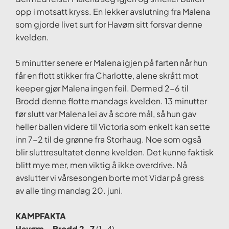
opp i motsatt kryss. En lekker avslutning fra Malena
som gjorde livet surt for Havørn sitt forsvar denne
kvelden.
5 minutter senere er Malena igjen på farten når hun
får en flott stikker fra Charlotte, alene skrått mot
keeper gjør Malena ingen feil. Dermed 2-6 til
Brodd denne flotte mandags kvelden. 13 minutter
før slutt var Malena lei av å score mål, så hun gav
heller ballen videre til Victoria som enkelt kan sette
inn 7-2 til de grønne fra Storhaug. Noe som også
blir sluttresultatet denne kvelden. Det kunne faktisk
blitt mye mer, men viktig å ikke overdrive. Nå
avslutter vi vårsesongen borte mot Vidar på gress
av alle ting mandag 20. juni.
KAMPFAKTA
Havørn – Brodd 2-7
(1-4)