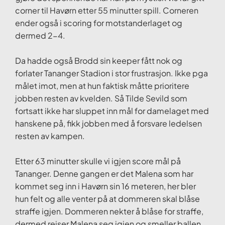
corner til Havørn etter 55 minutter spill. Corneren
ender også i scoring for motstanderlaget og
dermed 2-4.
Da hadde også Brodd sin keeper fått nok og
forlater Tananger Stadion i stor frustrasjon. Ikke pga
målet imot, men at hun faktisk måtte prioritere
jobben resten av kvelden. Så Tilde Sevild som
fortsatt ikke har sluppet inn mål for damelaget med
hanskene på, fikk jobben med å forsvare ledelsen
resten av kampen.
Etter 63 minutter skulle vi igjen score mål på
Tananger. Denne gangen er det Malena som har
kommet seg inn i Havørn sin 16 meteren, her bler
hun felt og alle venter på at dommeren skal blåse
straffe igjen. Dommeren nekter å blåse for straffe,
dermed reiser Malena seg igjen og smeller ballen