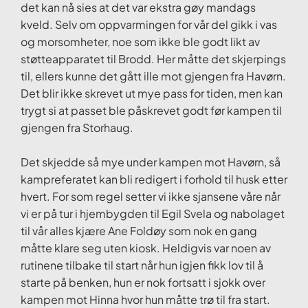
det kan nå sies at det var ekstra gøy mandags
kveld. Selv om oppvarmingen for vår del gikk i vas
og morsomheter, noe som ikke ble godt likt av
støtteapparatet til Brodd. Her måtte det skjerpings
til, ellers kunne det gått ille mot gjengen fra Havørn.
Det blir ikke skrevet ut mye pass for tiden, men kan
trygt si at passet ble påskrevet godt før kampen til
gjengen fra Storhaug.
Det skjedde så mye under kampen mot Havørn, så
kampreferatet kan bli redigert i forhold til husk etter
hvert. For som regel setter vi ikke sjansene våre når
vi er på tur i hjembygden til Egil Svela og nabolaget
til vår alles kjære Ane Foldøy som nok en gang
måtte klare seg uten kiosk. Heldigvis var noen av
rutinene tilbake til start når hun igjen fikk lov til å
starte på benken, hun er nok fortsatt i sjokk over
kampen mot Hinna hvor hun måtte trø til fra start.