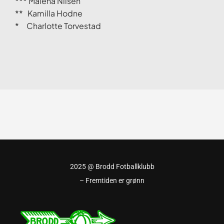
*** Malena Nilsen
** Kamilla Hodne
* Charlotte Torvestad
2025 @ Brodd Fotballklubb
– Fremtiden er grønn