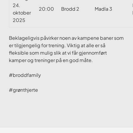
24.
20:00
Brodd 2
Madla 3
oktober
2025
Beklageligvis påvirker noen av kampene baner som
er tilgjengelig for trening. Viktig at alle er så
fleksible som mulig slik at vi får gjennomført
kamper og treninger på en god måte.
#broddfamily
#grønthjerte