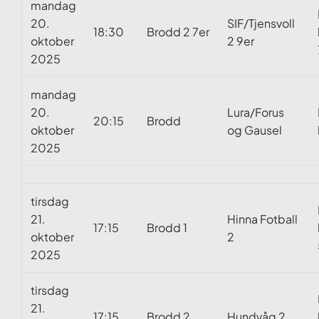
mandag
20.
SIF/Tjensvoll
18:30
Brodd 2 7er
oktober
2 9er
2025
mandag
20.
Lura/Forus
20:15
Brodd
oktober
og Gausel
2025
tirsdag
21.
Hinna Fotball
17:15
Brodd 1
oktober
2
2025
tirsdag
21.
17:15
Brodd 2
Hundvåg 2