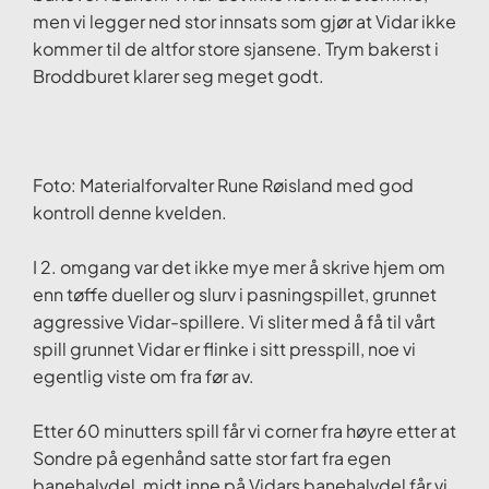
men vi legger ned stor innsats som gjør at Vidar ikke
kommer til de altfor store sjansene. Trym bakerst i
Broddburet klarer seg meget godt.
Foto: Materialforvalter Rune Røisland med god
kontroll denne kvelden.
I 2. omgang var det ikke mye mer å skrive hjem om
enn tøffe dueller og slurv i pasningspillet, grunnet
aggressive Vidar-spillere. Vi sliter med å få til vårt
spill grunnet Vidar er flinke i sitt presspill, noe vi
egentlig viste om fra før av.
Etter 60 minutters spill får vi corner fra høyre etter at
Sondre på egenhånd satte stor fart fra egen
banehalvdel, midt inne på Vidars banehalvdel får vi