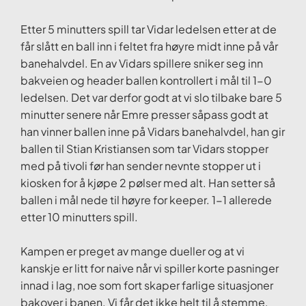
Etter 5 minutters spill tar Vidar ledelsen etter at de
får slått en ball inn i feltet fra høyre midt inne på vår
banehalvdel. En av Vidars spillere sniker seg inn
bakveien og header ballen kontrollert i mål til 1-0
ledelsen. Det var derfor godt at vi slo tilbake bare 5
minutter senere når Emre presser såpass godt at
han vinner ballen inne på Vidars banehalvdel, han gir
ballen til Stian Kristiansen som tar Vidars stopper
med på tivoli før han sender nevnte stopper ut i
kiosken for å kjøpe 2 pølser med alt. Han setter så
ballen i mål nede til høyre for keeper. 1-1 allerede
etter 10 minutters spill.
Kampen er preget av mange dueller og at vi
kanskje er litt for naive når vi spiller korte pasninger
innad i lag, noe som fort skaper farlige situasjoner
bakover i banen. Vi får det ikke helt til å stemme,