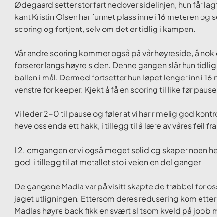
Ødegaard setter stor fart nedover sidelinjen, hun får lag
kant Kristin Olsen har funnet plass inne i 16 meteren og set
scoring og fortjent, selv om det er tidlig i kampen.
Vår andre scoring kommer også på vår høyreside, å no
forserer langs høyre siden. Denne gangen slår hun tidli
ballen i mål. Dermed fortsetter hun løpet lenger inn i 16 
venstre for keeper. Kjekt å få en scoring til like før pause,
Vi leder 2-0 til pause og føler at vi har rimelig god kont
heve oss enda ett hakk, i tillegg til å lære av våres feil 
I 2. omgangen er vi også meget solid og skaper noen hel
god, i tillegg til at metallet sto i veien en del ganger.
De gangene Madla var på visitt skapte de trøbbel for os
jaget utligningen. Ettersom deres redusering kom etter 6
Madlas høyre back fikk en svært slitsom kveld på jobb m