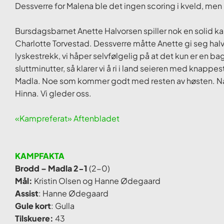
Dessverre for Malena ble det ingen scoring i kveld, men h
Bursdagsbarnet Anette Halvorsen spiller nok en soli
Charlotte Torvestad. Dessverre måtte Anette gi seg ha
lyskestrekk, vi håper selvfølgelig på at det kun er en b
sluttminutter, så klarer vi å ri i land seieren med knapp
Madla. Noe som kommer godt med resten av høsten. Nå
Hinna. Vi gleder oss.
«Kampreferat» Aftenbladet
KAMPFAKTA
Brodd – Madla 2-1
(2-0)
Mål:
Kristin Olsen og Hanne Ødegaard
Assist
: Hanne Ødegaard
Gule kort
: Gulla
Tilskuere:
43