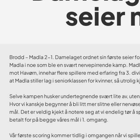
seier
Brodd – Madla 2-1. Damelaget ordnet sin første seier 
Madla i noe som ble en svært nervepirrende kamp. Mad
mot Havørn, innehar flere spillere med erfaring fra 3. di
at Madla stiller lag i seniorklassen for kvinner, så utrolig 
Selve kampen husker undertegnende svært lite av, utenom
Hvor vi kanskje begynner å bli litt mer slitne eller nerv
mål. Det er veldig kjekt å notere seg at vi endelig tør å s
betalt for på begge våres mål i 1. omgang.
Vår første scoring kommer tidlig i omgangen når vi spiller