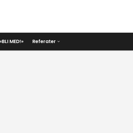
«BLI MED!»
Referater