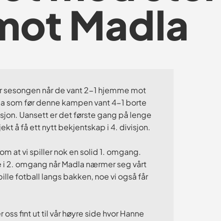
 mot Madla
for sesongen når de vant 2-1 hjemme mot
la som før denne kampen vant 4-1 borte
visjon. Uansett er det første gang på lenge
kjekt å få ett nytt bekjentskap i 4. divisjon.
 at vi spiller nok en solid 1. omgang.
øse i 2. omgang når Madla nærmer seg vårt
pille fotball langs bakken, noe vi også får
 oss fint ut til vår høyre side hvor Hanne