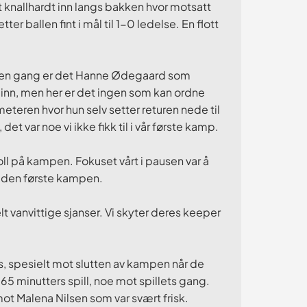
t knallhardt inn langs bakken hvor motsatt
ter ballen fint i mål til 1-0 ledelse. En flott
k en gang er det Hanne Ødegaard som
g inn, men her er det ingen som kan ordne
meteren hvor hun selv setter returen nede til
 det var noe vi ikke fikk til i vår første kamp.
roll på kampen. Fokuset vårt i pausen var å
fra den første kampen.
t vanvittige sjanser. Vi skyter deres keeper
s, spesielt mot slutten av kampen når de
5 minutters spill, noe mot spillets gang.
ot Malena Nilsen som var svært frisk.