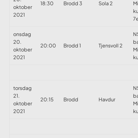
18:30
Brodd 3
Sola 2
M
oktober
k
2021
7e
onsdag
N
20.
b
20:00
Brodd 1
Tjensvoll 2
oktober
M
2021
k
torsdag
N
21.
b
20:15
Brodd
Havdur
oktober
M
2021
k