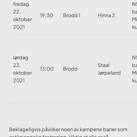
fredag
N
22.
b
19:30
Brodd 1
Hinna 2
oktober
M
2021
k
lørdag
N
23.
Staal
b
13:00
Brodd
oktober
Jørpeland
M
2021
k
Beklageligvis påvirker noen av kampene baner som
er tilgjengelig for trening. Viktig at alle er så