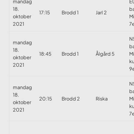
mandag
E
18.
b
17:15
Brodd 1
Jarl 2
oktober
Mi
2021
7e
N
mandag
b
18.
18:45
Brodd 1
Ålgård 5
M
oktober
k
2021
9e
N
mandag
b
18.
20:15
Brodd 2
Riska
M
oktober
k
2021
7e