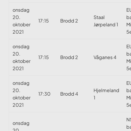
onsdag
E
20.
Staal
b
17:15
Brodd 2
oktober
Jørpeland 1
Mi
2021
5e
onsdag
E
20.
b
17:15
Brodd 2
Våganes 4
oktober
Mi
2021
5e
onsdag
E
20.
Hjelmeland
b
17:30
Brodd 4
oktober
1
Mi
2021
5e
N
onsdag
b
20.