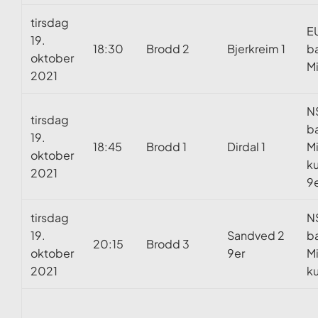
tirsdag
E
19.
18:30
Brodd 2
Bjerkreim 1
b
oktober
M
2021
N
tirsdag
b
19.
18:45
Brodd 1
Dirdal 1
M
oktober
k
2021
9e
tirsdag
N
19.
Sandved 2
b
20:15
Brodd 3
oktober
9er
M
2021
k