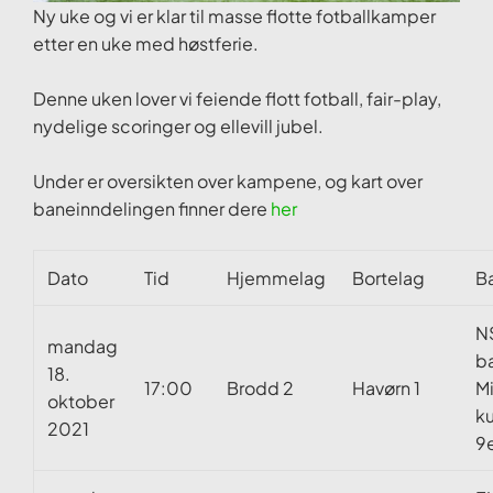
Ny uke og vi er klar til masse flotte fotballkamper
etter en uke med høstferie.
Denne uken lover vi feiende flott fotball, fair-play,
nydelige scoringer og ellevill jubel.
Under er oversikten over kampene, og kart over
baneinndelingen finner dere
her
Dato
Tid
Hjemmelag
Bortelag
B
N
mandag
b
18.
17:00
Brodd 2
Havørn 1
M
oktober
k
2021
9e