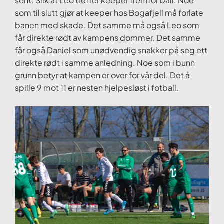
sent. Slik at Leo treffer keeper fremfor ball. Noe
som til slutt gjør at keeper hos Bogafjell må forlate
banen med skade. Det samme må også Leo som
får direkte rødt av kampens dommer. Det samme
får også Daniel som unødvendig snakker på seg ett
direkte rødt i samme anledning. Noe som i bunn
grunn betyr at kampen er over for vår del. Det å
spille 9 mot 11 er nesten hjelpesløst i fotball.