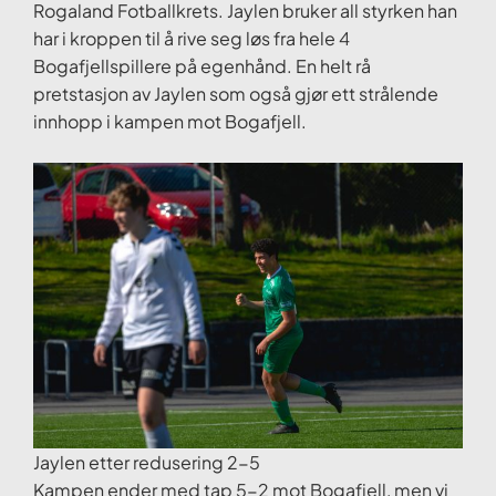
Rogaland Fotballkrets. Jaylen bruker all styrken han
har i kroppen til å rive seg løs fra hele 4
Bogafjellspillere på egenhånd. En helt rå
pretstasjon av Jaylen som også gjør ett strålende
innhopp i kampen mot Bogafjell.
Jaylen etter redusering 2-5
Kampen ender med tap 5-2 mot Bogafjell, men vi