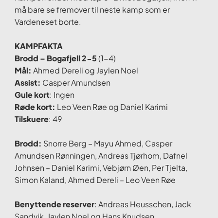
må bare se fremover til neste kamp som er
Vardeneset borte.
KAMPFAKTA
Brodd – Bogafjell 2-5
(1-4)
Mål:
Ahmed Dereli og Jaylen Noel
Assist:
Casper Amundsen
Gule kort
: Ingen
Røde kort:
Leo Veen Røe og Daniel Karimi
Tilskuere
: 49
Brodd:
Snorre Berg – Mayu Ahmed, Casper
Amundsen Rønningen, Andreas Tjørhom, Dafnel
Johnsen – Daniel Karimi, Vebjørn Øen, Per Tjelta,
Simon Kaland, Ahmed Dereli – Leo Veen Røe
Benyttende reserver
: Andreas Heusschen, Jack
Sandvik, Jaylen Noel og Hans Knudsen