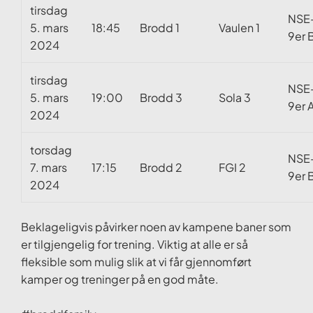
tirsdag
NSE
5. mars
18:45
Brodd 1
Vaulen 1
9er 
2024
tirsdag
NSE
5. mars
19:00
Brodd 3
Sola 3
9er 
2024
torsdag
NSE
7. mars
17:15
Brodd 2
FGI 2
9er 
2024
Beklageligvis påvirker noen av kampene baner som
er tilgjengelig for trening. Viktig at alle er så
fleksible som mulig slik at vi får gjennomført
kamper og treninger på en god måte.