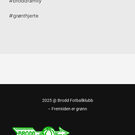
#broddfamily
#grønthjerte
2025 @ Brodd Fotballklubb
– Fremtiden er grønn