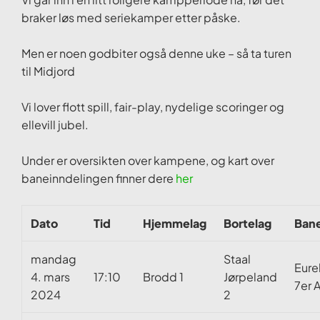
braker løs med seriekamper etter påske.
Men er noen godbiter også denne uke – så ta turen
til Midjord
Vi lover flott spill, fair-play, nydelige scoringer og
ellevill jubel.
Under er oversikten over kampene, og kart over
baneinndelingen finner dere
her
Dato
Tid
Hjemmelag
Bortelag
Ban
mandag
Staal
Eur
4. mars
17:10
Brodd 1
Jørpeland
7er 
2024
2